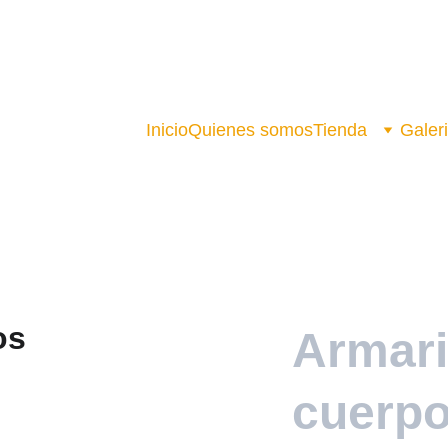
DESCUENTOS ESPECIALES EN MUEBLES HOY
Inicio
Quienes somos
Tienda
Galer
Armari
cuerp