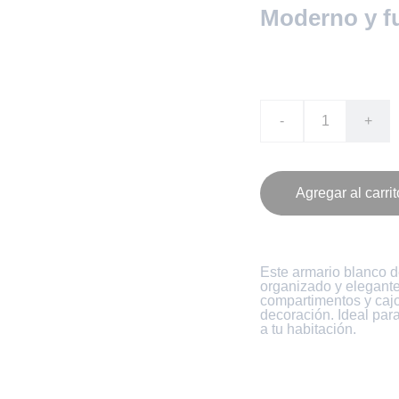
Moderno y fu
CO$ 2.121.300
-
+
Agregar al carrit
Este armario blanco d
organizado y elegant
compartimentos y caj
decoración. Ideal par
a tu habitación.