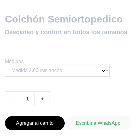
Colchón Semiortopedico
Descanso y confort en todos los tamaños
CO$ 1.517.834
Medidas
-
+
Agregar al carrito
Escribir a WhatsApp