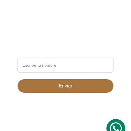
CONTACTO
Servicoalcliente@clubdelhogar.com
+57 316 8771877
NEWSLETTER
Nombre completo
Enviar
© 2026. All rights reserved Club del Hogar Diseño 
asprofesionales.com