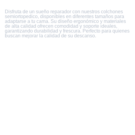
Disfruta de un sueño reparador con nuestros colchones
semiortopedico, disponibles en diferentes tamaños para
adaptarse a tu cama. Su diseño ergonómico y materiales
de alta calidad ofrecen comodidad y soporte ideales,
garantizando durabilidad y frescura. Perfecto para quienes
buscan mejorar la calidad de su descanso.
Club del Hogar
UBICACION:  CRA 28 #8-26 Cali, Colombia