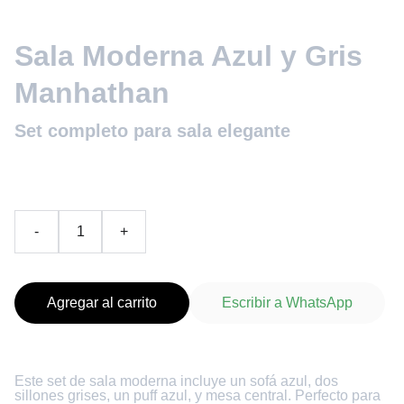
Sala Moderna Azul y Gris
Manhathan
Set completo para sala elegante
CO$ 1.573.200
-
+
Agregar al carrito
Escribir a WhatsApp
Este set de sala moderna incluye un sofá azul, dos
sillones grises, un puff azul, y mesa central. Perfecto para