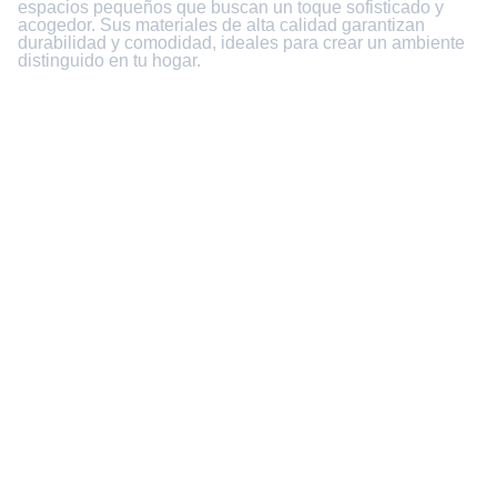
espacios pequeños que buscan un toque sofisticado y
acogedor. Sus materiales de alta calidad garantizan
durabilidad y comodidad, ideales para crear un ambiente
distinguido en tu hogar.
Club del Hogar
UBICACION:  CRA 28 #8-26 Cali, Colombia
CONTACTO
Servicoalcliente@clubdelhogar.com